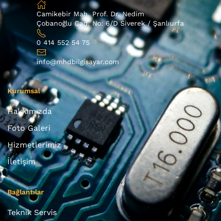
Camikebir Mah. Prof. Dr. Nedim
Çobanoğlu Cad. No: 6/D Siverek / Şanlıurfa
0 414 552 54 75
info@mhdbilgisayar.com
Kurumsal
Hakkımızda
Foto Galeri
Hizmetlerimiz
İletişim
Bağlantılar
Teknik Servis